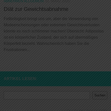
ABNEHMEN ALLGEMEIN
31. MÄRZ 2020
Diät zur Gewichtsabnahme
Fettleibigkeit bringt uns um, aber die Verwendung von
Modeerscheinungen oder extremen Gewichtsverlusten
könnte es noch schlimmer machen! Übersicht: Adipositas
ist ein körperlicher Zustand, der sich auf übermäßiges
Körperfett bezieht. Wahrscheinlich haben Sie die
Frustrationen...
ARTIKEL LESEN:
Suchen
Suchen