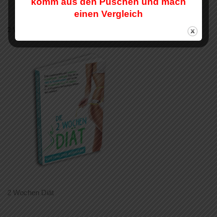
komm aus den Puschen und mach
einen Vergleich
2 WOCHEN DIÄT
2 Wochen Diät