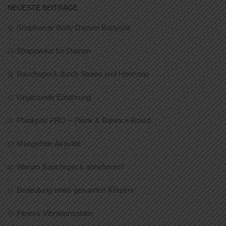
NEUESTE BEITRÄGE
Shapewear Body Damen Bodysuit
Shapewear für Damen
Bauchspeck durch Stress und Hormone
Ungesunde Ernährung
Plankpad PRO – Plank & Balance Board
Mangelnde Aktivität
Warum Bauchspeck abnehmen?
Bedeutung eines gesunden Körpers
Fitness Vibrationsplatte